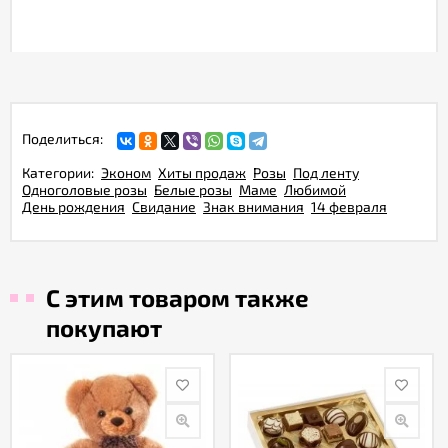
Поделиться:
Категории:
Эконом
Хиты продаж
Розы
Под ленту
Одноголовые розы
Белые розы
Маме
Любимой
День рождения
Свидание
Знак внимания
14 февраля
С этим товаром также
покупают