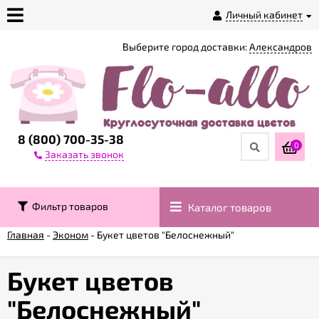
Личный кабинет
Выберите город доставки:
Александров
О
магазине
Доставка
8 (800) 700-35-38
0
Заказать звонок
Оплата
Фильтр товаров
Каталог товаров
Контакты
Главная
-
Эконом
-
Букет цветов "Белоснежный"
Возврат
товара
Букет цветов
"Белоснежный"
Гарантии