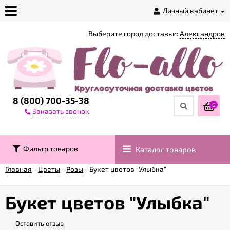
Личный кабинет
Выберите город доставки:
Александров
О
магазине
Доставка
8 (800) 700-35-38
0
Заказать звонок
Оплата
Фильтр товаров
Каталог товаров
Контакты
Главная
-
Цветы
-
Розы
-
Букет цветов "Улыбка"
Возврат
товара
Букет цветов "Улыбка"
Оставить отзыв
Гарантии