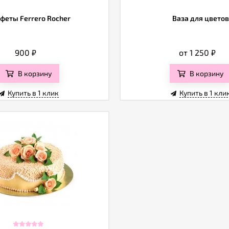
феты Ferrero Rocher
Ваза для цветов
900
₽
от 1 250
₽
В корзину
В корзину
Купить в 1 клик
Купить в 1 кли