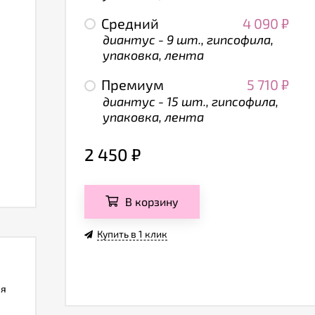
Средний
4 090
₽
диантус - 9 шт., гипсофила,
упаковка, лента
Премиум
5 710
₽
диантус - 15 шт., гипсофила,
упаковка, лента
2 450
₽
В корзину
Купить в 1 клик
ля