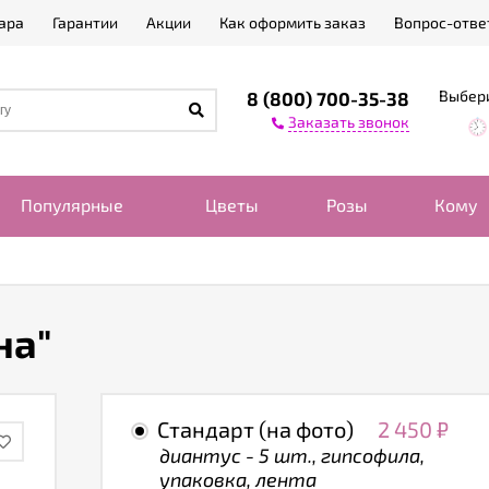
ара
Гарантии
Акции
Как оформить заказ
Вопрос-отве
Выбери
8 (800) 700-35-38
Заказать звонок
Популярные
Цветы
Розы
Кому
"
на"
Стандарт (на фото)
2 450
₽
диантус - 5 шт., гипсофила,
упаковка, лента