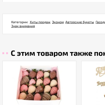
Категории:
Хиты продаж
Эконом
Авторские букеты
Гвозд
Знак внимания
С этим товаром также п