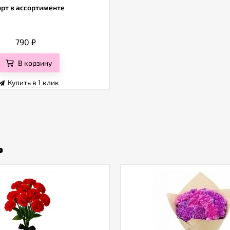
орт в ассортименте
790
₽
В корзину
Купить в 1 клик
ь