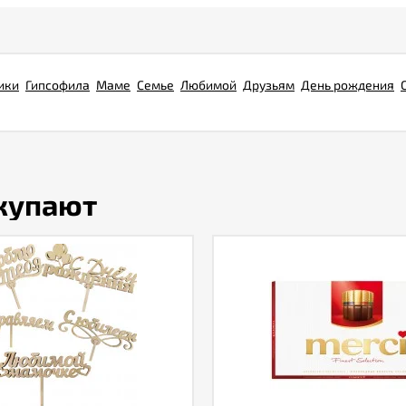
ики
Гипсофила
Маме
Семье
Любимой
Друзьям
День рождения
окупают