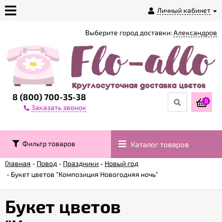
Личный кабинет
Выберите город доставки:
Александров
О
магазине
Доставка
8 (800) 700-35-38
0
Заказать звонок
Оплата
Фильтр товаров
Каталог товаров
Контакты
Главная
-
Повод
-
Праздники
-
Новый год
-
Букет цветов "Композиция Новогодняя ночь"
Возврат
товара
Букет цветов
Гарантии