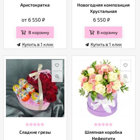
Аристократка
Новогодняя композиция
Хрустальная
от 6 550
₽
6 550
₽
В корзину
В корзину
Купить в 1 клик
Купить в 1 клик
Сладкие грезы
Шляпная коробка
Нефертити