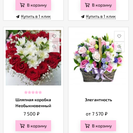
В корзину
В корзину
Купить в 1 клик
Купить в 1 клик
Шляпная коробка
Элегантность
Необыкновенный
подарок
7 500
₽
от 7 570
₽
В корзину
В корзину