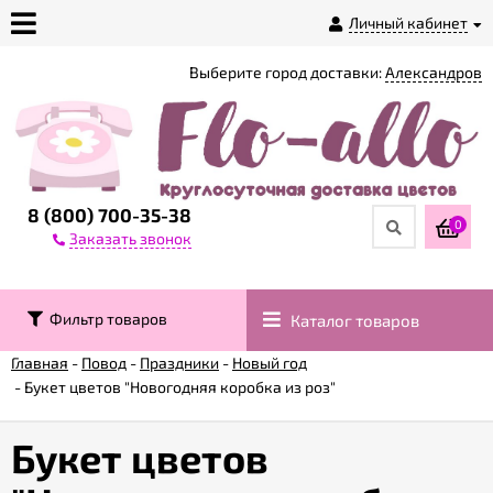
Личный кабинет
Выберите город доставки:
Александров
О
магазине
Доставка
8 (800) 700-35-38
0
Заказать звонок
Оплата
Фильтр товаров
Каталог товаров
Контакты
Главная
-
Повод
-
Праздники
-
Новый год
-
Букет цветов "Новогодняя коробка из роз"
Возврат
товара
Букет цветов
Гарантии